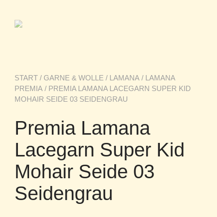
START
/
GARNE & WOLLE
/
LAMANA
/
LAMANA
PREMIA
/ PREMIA LAMANA LACEGARN SUPER KID
MOHAIR SEIDE 03 SEIDENGRAU
Premia Lamana
Lacegarn Super Kid
Mohair Seide 03
Seidengrau