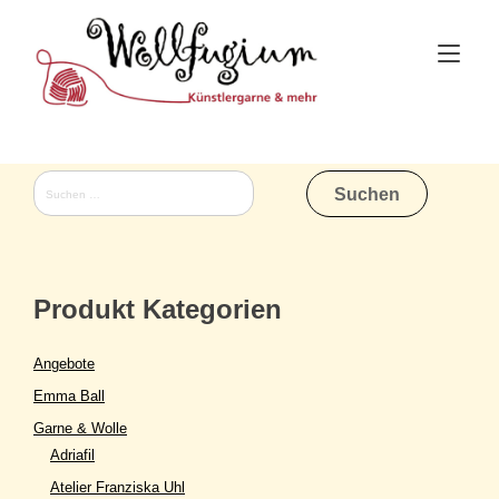
Skip
to
Tog
content
nav
Suchen
nach:
Produkt Kategorien
Angebote
Emma Ball
Garne & Wolle
Adriafil
Atelier Franziska Uhl