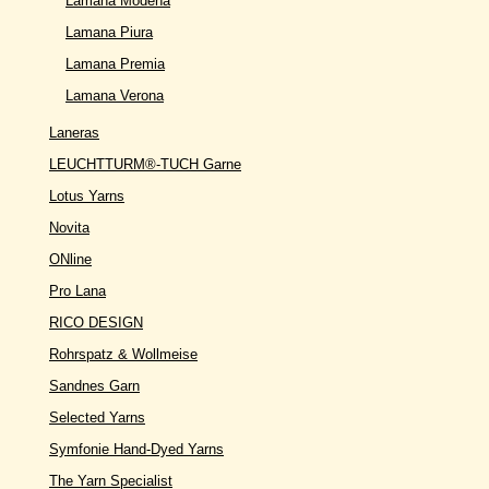
Lamana Modena
Lamana Piura
Lamana Premia
Lamana Verona
Laneras
LEUCHTTURM®-TUCH Garne
Lotus Yarns
Novita
ONline
Pro Lana
RICO DESIGN
Rohrspatz & Wollmeise
Sandnes Garn
Selected Yarns
Symfonie Hand-Dyed Yarns
The Yarn Specialist