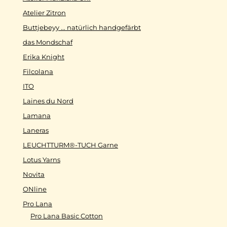
Atelier Zitron
Buttjebeyy ... natürlich handgefärbt
das Mondschaf
Erika Knight
Filcolana
ITO
Laines du Nord
Lamana
Laneras
LEUCHTTURM®-TUCH Garne
Lotus Yarns
Novita
ONline
Pro Lana
Pro Lana Basic Cotton