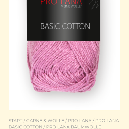
START
/
GARNE & WOLLE
/
PRO LANA
/
PRO LANA
BASIC COTTON
/ PRO LANA BAUMWOLLE