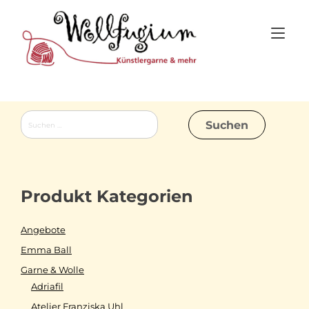
Skip
to
Tog
content
nav
Suchen
nach:
Produkt Kategorien
Angebote
Emma Ball
Garne & Wolle
Adriafil
Atelier Franziska Uhl