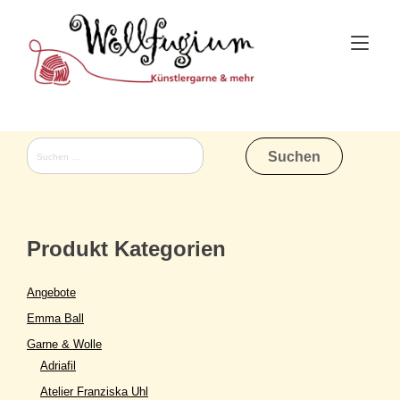
Skip
to
Tog
content
nav
Suchen
nach:
Produkt Kategorien
Angebote
Emma Ball
Garne & Wolle
Adriafil
Atelier Franziska Uhl