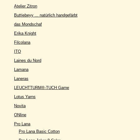
Atelier Zitron
Buttjebeyy ... natürlich handgefärbt
das Mondschaf
Erika Knight
Filcolana
ITO
Laines du Nord
Lamana
Laneras
LEUCHTTURM®-TUCH Garne
Lotus Yarns
Novita
ONline
Pro Lana
Pro Lana Basic Cotton