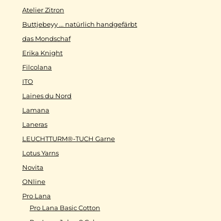
Atelier Zitron
Buttjebeyy ... natürlich handgefärbt
das Mondschaf
Erika Knight
Filcolana
ITO
Laines du Nord
Lamana
Laneras
LEUCHTTURM®-TUCH Garne
Lotus Yarns
Novita
ONline
Pro Lana
Pro Lana Basic Cotton