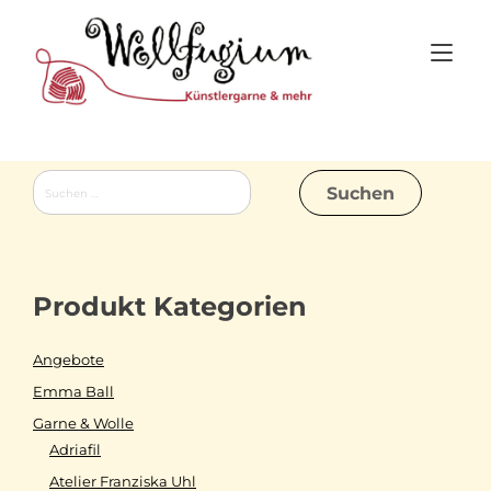
Skip
to
Tog
content
nav
Suchen
nach:
Produkt Kategorien
Angebote
Emma Ball
Garne & Wolle
Adriafil
Atelier Franziska Uhl