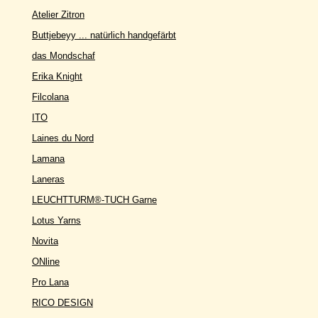
Atelier Zitron
Buttjebeyy ... natürlich handgefärbt
das Mondschaf
Erika Knight
Filcolana
ITO
Laines du Nord
Lamana
Laneras
LEUCHTTURM®-TUCH Garne
Lotus Yarns
Novita
ONline
Pro Lana
RICO DESIGN