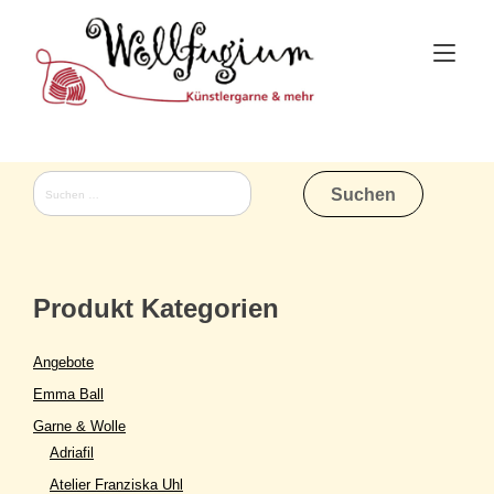
Skip
to
Tog
content
nav
Suchen
nach:
Produkt Kategorien
Angebote
Emma Ball
Garne & Wolle
Adriafil
Atelier Franziska Uhl