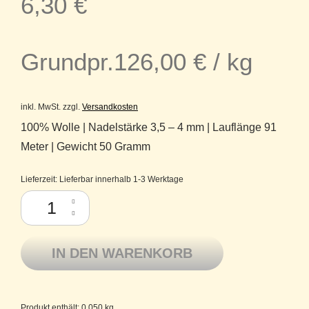
6,30
€
Grundpr.
126,00
€
/
kg
inkl. MwSt.
zzgl.
Versandkosten
100% Wolle | Nadelstärke 3,5 – 4 mm | Lauflänge 91
Meter | Gewicht 50 Gramm
Lieferzeit:
Lieferbar innerhalb 1-3 Werktage
Sandnes Garn Peer Gynt Reine Wolle aus Norwegen 4-fädig dk 6044 ra
IN DEN WARENKORB
Produkt enthält: 0,050
kg