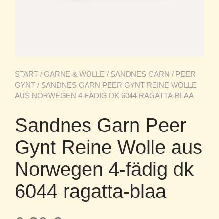
START
/
GARNE & WOLLE
/
SANDNES GARN
/
PEER
GYNT
/ SANDNES GARN PEER GYNT REINE WOLLE
AUS NORWEGEN 4-FÄDIG DK 6044 RAGATTA-BLAA
Sandnes Garn Peer
Gynt Reine Wolle aus
Norwegen 4-fädig dk
6044 ragatta-blaa