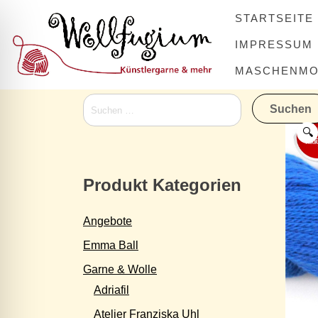
Skip
STARTSEITE
to
content
IMPRESSUM
MASCHENMOV
Suchen
nach:
🔍
Produkt Kategorien
Angebote
Emma Ball
Garne & Wolle
Adriafil
Atelier Franziska Uhl