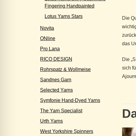
Fingering Handpainted
Lotus Yarns Stars
Die Qu
wichti
Novita
zurück
ONline
das Un
Pro Lana
RICO DESIGN
Die „S
sich f
Rohrspatz & Wollmeise
Ajourm
Sandnes Garn
Selected Yarns
Symfonie Hand-Dyed Yarns
Da
The Yarn Specialist
Urth Yarns
West Yorkshire Spinners