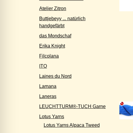
Atelier Zitron
Buttjebeyy ... natürlich
handgefärbt
das Mondschaf
Erika Knight
Filcolana
ITO
Laines du Nord
Lamana
Laneras
LEUCHTTURM®-TUCH Garne
Lotus Yarns
Lotus Yarns Alpaca Tweed