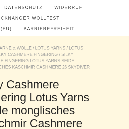
DATENSCHUTZ
WIDERRUF
ACKNANGER WOLLFEST
(EU)
BARRIEREFREIHEIT
ARNE & WOLLE
/
LOTUS YARNS
/
LOTUS
LKY CASHMERE FINGERING
/ SILKY
 FINGERING LOTUS YARNS SEIDE
CHES KASCHMIR CASHMERE 26 SKYDIVER
ky Cashmere
ering Lotus Yarns
de monglisches
chmir Cashmere