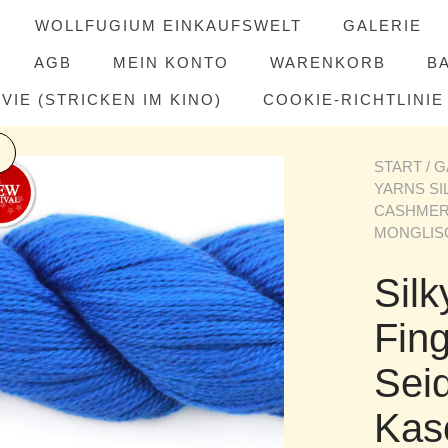
WOLLFUGIUM EINKAUFSWELT
GALERIE
AGB
MEIN KONTO
WARENKORB
B
IE (STRICKEN IM KINO)
COOKIE-RICHTLINIE 
START
/
G
YARNS SI
CASHMERE
MONGLIS
Sil
Fing
Sei
Kas