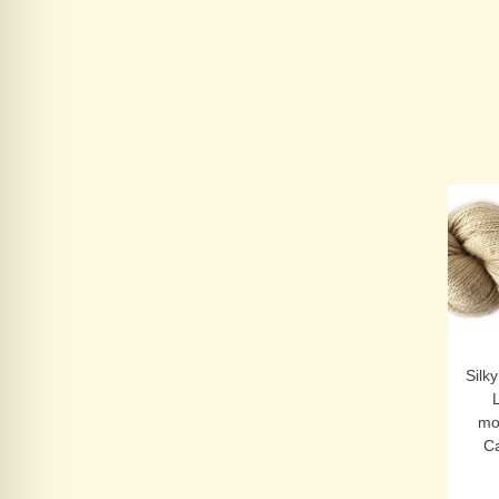
Silk
mo
C