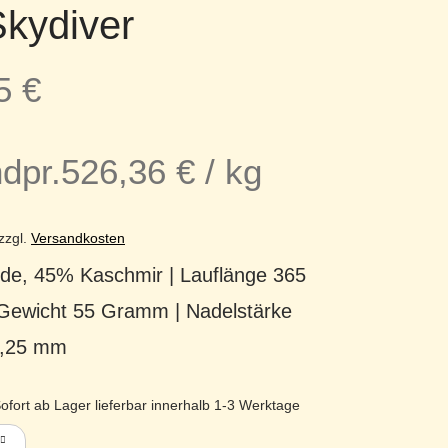
Skydiver
95
€
dpr.
526,36
€
/
kg
zzgl.
Versandkosten
de, 45% Kaschmir | Lauflänge 365
 Gewicht 55 Gramm | Nadelstärke
3,25 mm
ofort ab Lager lieferbar innerhalb 1-3 Werktage
hmere Fingering Lotus Yarns Seide monglisches Kaschmir Ca