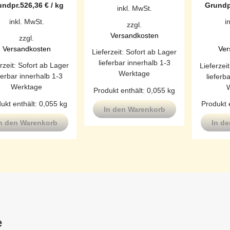
undpr.
526,36
€
/
kg
Grundp
inkl. MwSt.
inkl. MwSt.
i
zzgl.
Versandkosten
zzgl.
Versandkosten
Ver
Lieferzeit:
Sofort ab Lager
lieferbar innerhalb 1-3
rzeit:
Sofort ab Lager
Lieferzei
Werktage
ferbar innerhalb 1-3
lieferb
Werktage
Produkt enthält: 0,055
kg
ukt enthält: 0,055
kg
Produkt 
In den Warenkorb
n den Warenkorb
In d
e