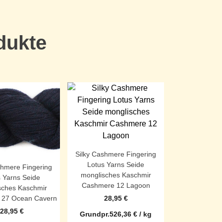
dukte
Silky Cashmere Fingering
Lotus Yarns Seide
shmere Fingering
monglisches Kaschmir
 Yarns Seide
Cashmere 12 Lagoon
sches Kaschmir
28,95
€
 27 Ocean Cavern
28,95
€
Grundpr.
526,36
€
/
kg