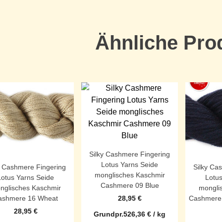
Ähnliche Pro
Silky Cashmere Fingering
Lotus Yarns Seide
y Cashmere Fingering
Silky Ca
monglisches Kaschmir
Lotus Yarns Seide
Lotus
Cashmere 09 Blue
nglisches Kaschmir
mongli
28,95
€
ashmere 16 Wheat
Cashmere
28,95
€
Grundpr.
526,36
€
/
kg