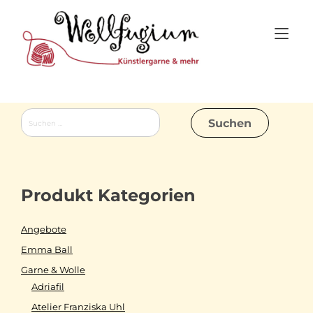
Skip
to
Tog
content
nav
Suchen
nach:
Produkt Kategorien
Angebote
Emma Ball
Garne & Wolle
Adriafil
Atelier Franziska Uhl