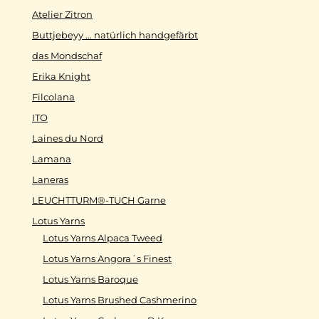
Atelier Zitron
Buttjebeyy ... natürlich handgefärbt
das Mondschaf
Erika Knight
Filcolana
ITO
Laines du Nord
Lamana
Laneras
LEUCHTTURM®-TUCH Garne
Lotus Yarns
Lotus Yarns Alpaca Tweed
Lotus Yarns Angora´s Finest
Lotus Yarns Baroque
Lotus Yarns Brushed Cashmerino