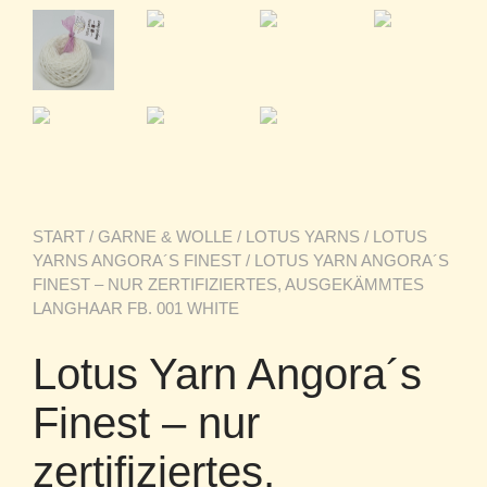
START
/
GARNE & WOLLE
/
LOTUS YARNS
/
LOTUS
YARNS ANGORA´S FINEST
/ LOTUS YARN ANGORA´S
FINEST – NUR ZERTIFIZIERTES, AUSGEKÄMMTES
LANGHAAR FB. 001 WHITE
Lotus Yarn Angora´s
Finest – nur
zertifiziertes,