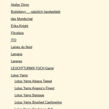
Atelier Zitron
Buttjebeyy ... natürlich handgefärbt
das Mondschaf
Erika Knight
Filcolana
ITO
Laines du Nord
Lamana
Laneras
LEUCHTTURM®-TUCH Garne
Lotus Yarns
Lotus Yarns Alpaca Tweed
Lotus Yarns Angora´s Finest
Lotus Yarns Baroque
Lotus Yarns Brushed Cashmerino