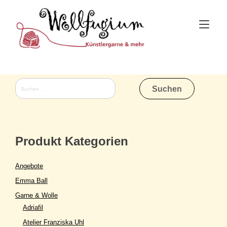
Skip
to
Tog
content
nav
Suchen
nach:
Produkt Kategorien
Angebote
Emma Ball
Garne & Wolle
Adriafil
Atelier Franziska Uhl