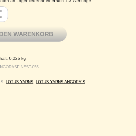
ofort ab Lager lieferbar innerhalb 1-3 Werktage
 Angora´s Finest - nur zertifiziertes, ausgekämmtes Langhaar F
 DEN WARENKORB
hält: 0,025
kg
ANGORASFINEST-055
ES:
LOTUS YARNS
,
LOTUS YARNS ANGORA´S