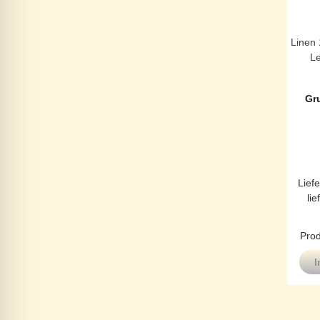
Linen 
Le
Gr
Liefe
lie
Prod
I