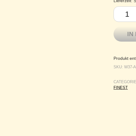
Lieferzeit:
S
Lotus Yarn
IN
Produkt ent
SKU:
W37-
CATEGORI
FINEST