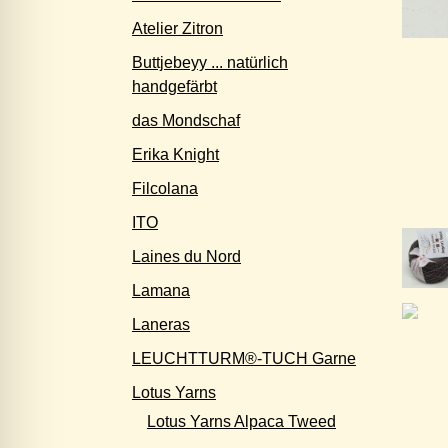
Atelier Zitron
Buttjebeyy ... natürlich
handgefärbt
das Mondschaf
Erika Knight
Filcolana
ITO
Laines du Nord
Lamana
Laneras
LEUCHTTURM®-TUCH Garne
Lotus Yarns
Lotus Yarns Alpaca Tweed