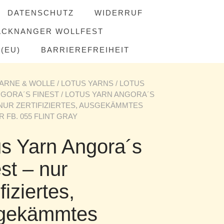
DATENSCHUTZ
WIDERRUF
ACKNANGER WOLLFEST
(EU)
BARRIEREFREIHEIT
ARNE & WOLLE
/
LOTUS YARNS
/
LOTUS
GORA´S FINEST
/ LOTUS YARN ANGORA´S
 NUR ZERTIFIZIERTES, AUSGEKÄMMTES
 FB. 055 FLINT GRAY
us Yarn Angora´s
st – nur
ifiziertes,
gekämmtes