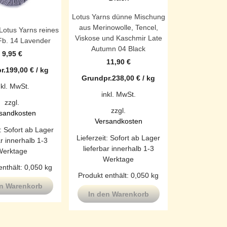
Lotus Yarns dünne Mischung
aus Merinowolle, Tencel,
Lotus Yarns reines
Viskose und Kaschmir Late
Fb. 14 Lavender
Autumn 04 Black
9,95
€
11,90
€
r.
199,00
€
/
kg
Grundpr.
238,00
€
/
kg
nkl. MwSt.
inkl. MwSt.
zzgl.
zzgl.
sandkosten
Versandkosten
t:
Sofort ab Lager
Lieferzeit:
Sofort ab Lager
ar innerhalb 1-3
lieferbar innerhalb 1-3
Werktage
Werktage
enthält: 0,050
kg
Produkt enthält: 0,050
kg
en Warenkorb
In den Warenkorb