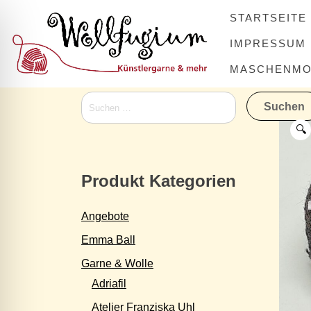
Skip
STARTSEITE
to
content
IMPRESSUM
MASCHENMOV
Suchen
nach:
🔍
Produkt Kategorien
Angebote
Emma Ball
Garne & Wolle
Adriafil
Atelier Franziska Uhl