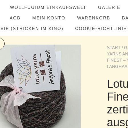
WOLLFUGIUM EINKAUFSWELT
GALERIE
AGB
MEIN KONTO
WARENKORB
B
IE (STRICKEN IM KINO)
COOKIE-RICHTLINIE 
START
/
G
YARNS AN
FINEST –
LANGHAAR
Lot
Fine
zert
aus