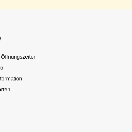
e
 Öffnungszeiten
to
formation
rten