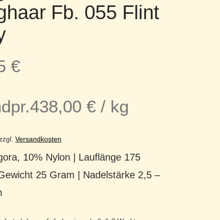
haar Fb. 055 Flint
y
95
€
dpr.
438,00
€
/
kg
zzgl.
Versandkosten
ora, 10% Nylon | Lauflänge 175
 Gewicht 25 Gram | Nadelstärke 2,5 –
m