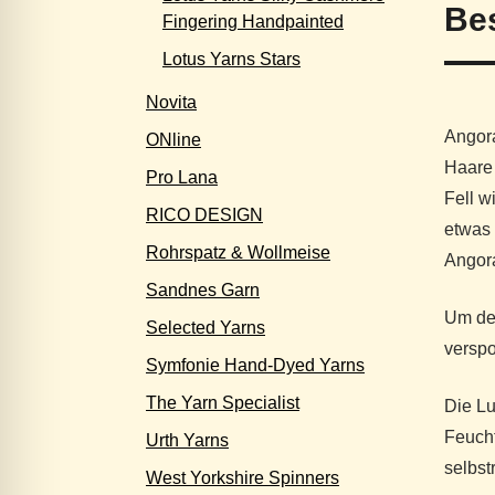
Be
Fingering Handpainted
Lotus Yarns Stars
Novita
Angora
ONline
Haare 
Pro Lana
Fell w
RICO DESIGN
etwas 
Rohrspatz & Wollmeise
Angor
Sandnes Garn
Um den
Selected Yarns
verspo
Symfonie Hand-Dyed Yarns
The Yarn Specialist
Die Lu
Feucht
Urth Yarns
selbst
West Yorkshire Spinners