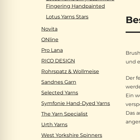
Fingering Handpainted
Lotus Yarns Stars
Be
Novita
ONline
Pro Lana
Brush
RICO DESIGN
und e
Rohrspatz & Wollmeise
Der f
Sandnes Garn
werde
Selected Yarns
Ein w
Symfonie Hand-Dyed Yarns
versp
Das a
The Yarn Specialist
angen
Urth Yarns
West Yorkshire Spinners