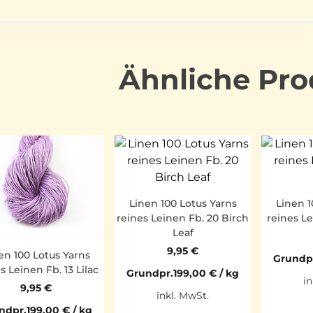
Ähnliche Pro
Linen 100 Lotus Yarns
Linen 1
reines Leinen Fb. 20 Birch
reines L
Leaf
9,95
€
en 100 Lotus Yarns
Grundp
s Leinen Fb. 13 Lilac
Grundpr.
199,00
€
/
kg
in
9,95
€
inkl. MwSt.
ndpr.
199,00
€
/
kg