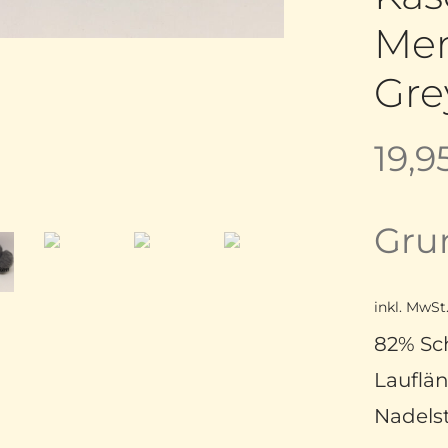
Mer
Gre
19,9
Gru
inkl. MwSt
82% Sch
Lauflän
Nadelst