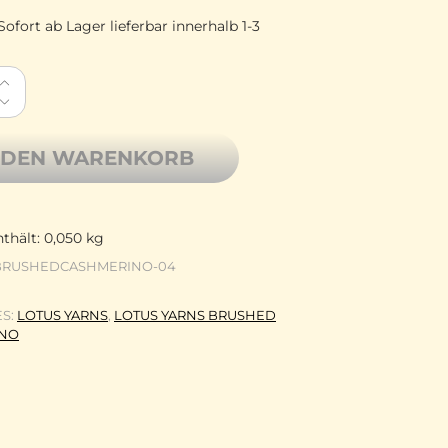
Sofort ab Lager lieferbar innerhalb 1-3
rn Brushed Cashmerino gebürstetes Kaschmir mit Meri
 DEN WARENKORB
thält: 0,050
kg
BRUSHEDCASHMERINO-04
ES:
LOTUS YARNS
,
LOTUS YARNS BRUSHED
INO