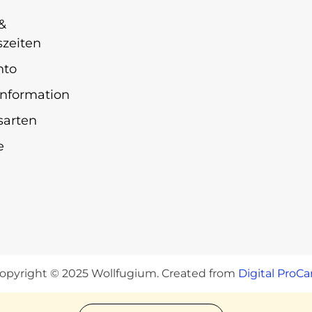
&
zeiten
nto
nformation
sarten
e
opyright © 2025 Wollfugium. Created from
Digital ProCa