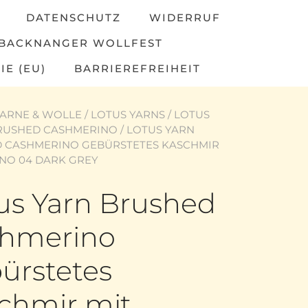
DATENSCHUTZ
WIDERRUF
BACKNANGER WOLLFEST
IE (EU)
BARRIEREFREIHEIT
ARNE & WOLLE
/
LOTUS YARNS
/
LOTUS
RUSHED CASHMERINO
/ LOTUS YARN
 CASHMERINO GEBÜRSTETES KASCHMIR
INO 04 DARK GREY
us Yarn Brushed
hmerino
ürstetes
chmir mit