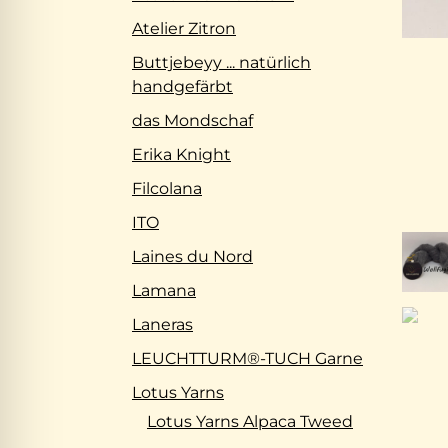
Atelier Zitron
Buttjebeyy ... natürlich
handgefärbt
das Mondschaf
Erika Knight
Filcolana
ITO
Laines du Nord
Lamana
Laneras
LEUCHTTURM®-TUCH Garne
Lotus Yarns
Lotus Yarns Alpaca Tweed