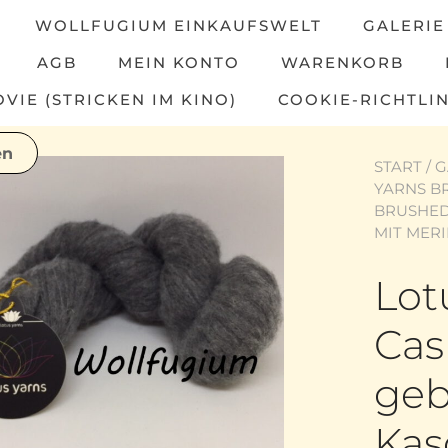
WOLLFUGIUM EINKAUFSWELT
GALERIE
AGB
MEIN KONTO
WARENKORB
IE (STRICKEN IM KINO)
COOKIE-RICHTLIN
START
/
G
YARNS B
BRUSHED
MIT MER
Lot
Cas
geb
Kas