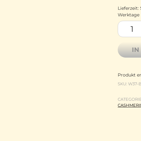
Lieferzeit:
Werktage
Lotus Ya
IN
Produkt en
SKU:
W37-
CATEGORI
CASHMER