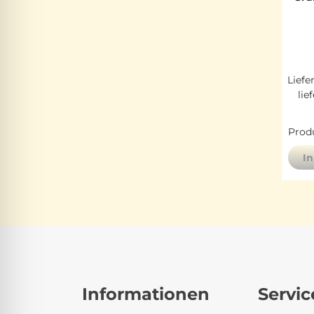
Liefe
lie
Produ
I
Informationen
Servic