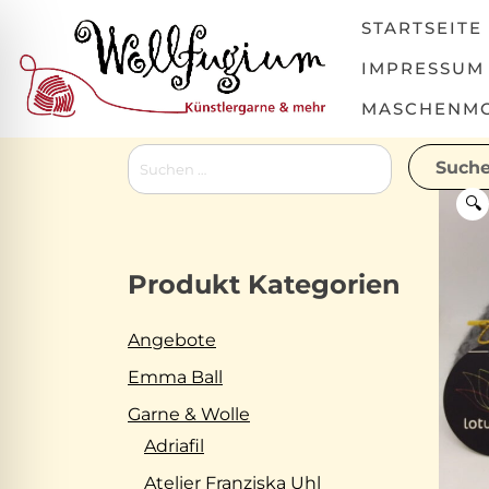
Skip
STARTSEITE
to
content
IMPRESSUM
MASCHENMOV
Suchen
nach:
🔍
Produkt Kategorien
Angebote
Emma Ball
Garne & Wolle
Adriafil
Atelier Franziska Uhl